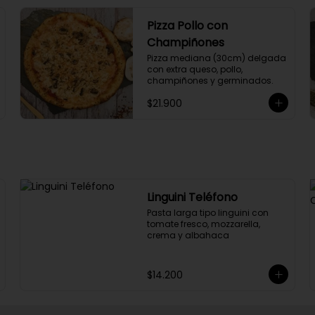
Pizza Pollo con
Champiñones
Pizza mediana (30cm) delgada 
con extra queso, pollo, 
champiñones y germinados.
$21.900
Linguini Teléfono
Pasta larga tipo linguini con 
tomate fresco, mozzarella, 
crema y albahaca
$14.200