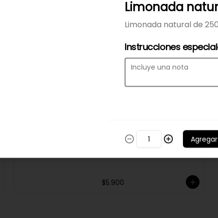
Limonada natur
$6.900
Limonada natural de 25
Jugo de piña
Instrucciones especia
Jugo natural  de piña de 250ml
$21.900
Té hatsu
Agregar
$5.900