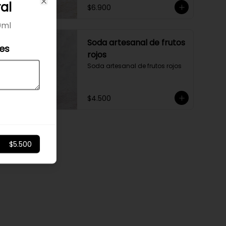
al
$6.900
Close
0ml
Soda artesanal de frutos
les
rojos
Soda artesanal de frutos rojos
$4.500
$5.500