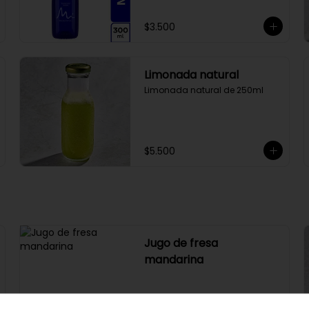
$3.500
Limonada natural
Limonada natural de 250ml
$5.500
Jugo de fresa
mandarina