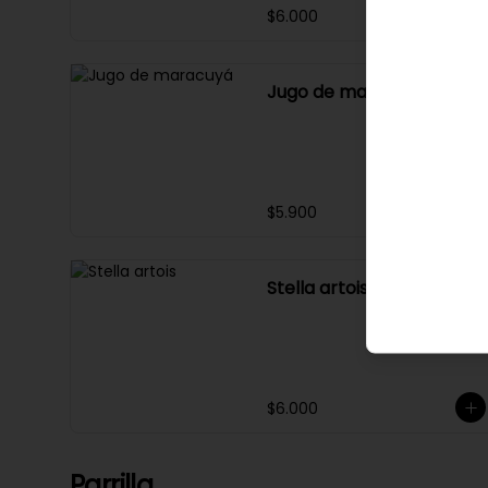
$6.000
Jugo de maracuyá
$5.900
Stella artois
$6.000
Parrilla