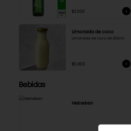
$3.500
Limonada de coco
Limonada de coco de 250ml
$5.900
Bebidas
Heineken