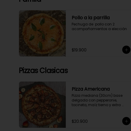
Pollo a la parrilla
Pechuga de  pollo con 2 
acompañamientos a elección
$19.900
Pizzas Clasicas
Pizza Americana
Pizza mediana (30cm) base 
delgada con pepperonie, 
tocineta, maíz tierno y extra 
queso
$20.900