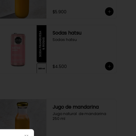
$5.900
Sodas hatsu
Sodas hatsu
$4.500
Jugo de mandarina
Jugo natural  de mandarina 
250 ml