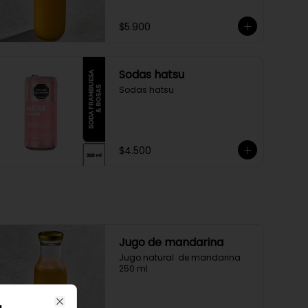
$5.900
Sodas hatsu
Sodas hatsu
$4.500
Jugo de mandarina
Jugo natural  de mandarina 
250 ml