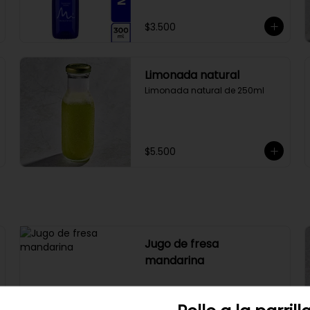
$3.500
Limonada natural
Limonada natural de 250ml
$5.500
Jugo de fresa
mandarina