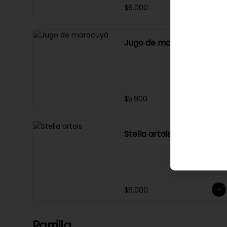
$6.000
Jugo de maracuyá
$5.900
Stella artois
$6.000
Parrilla