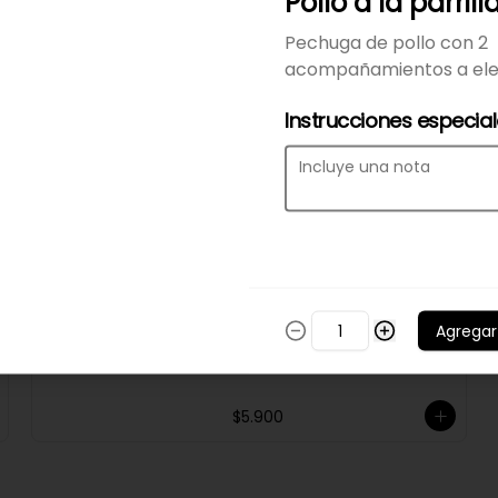
Pollo a la parrill
$6.900
Pechuga de pollo con 2
acompañamientos a ele
Jugo de piña
Instrucciones especia
Jugo natural  de piña de 250ml
$21.900
Té hatsu
Agregar
$5.900