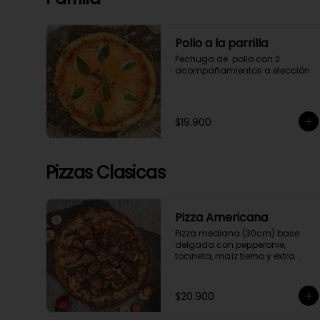
Pollo a la parrilla
Pechuga de  pollo con 2 
acompañamientos a elección
$19.900
Pizzas Clasicas
Pizza Americana
Pizza mediana (30cm) base 
delgada con pepperonie, 
tocineta, maíz tierno y extra 
queso
$20.900