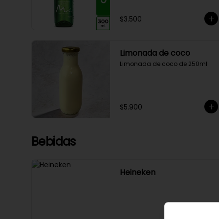
$3.500
Limonada de coco
Limonada de coco de 250ml
$5.900
Bebidas
Heineken