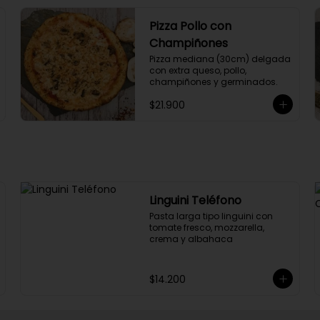
Pizza Pollo con
Champiñones
Pizza mediana (30cm) delgada 
con extra queso, pollo, 
champiñones y germinados.
$21.900
Linguini Teléfono
Pasta larga tipo linguini con 
tomate fresco, mozzarella, 
crema y albahaca
$14.200