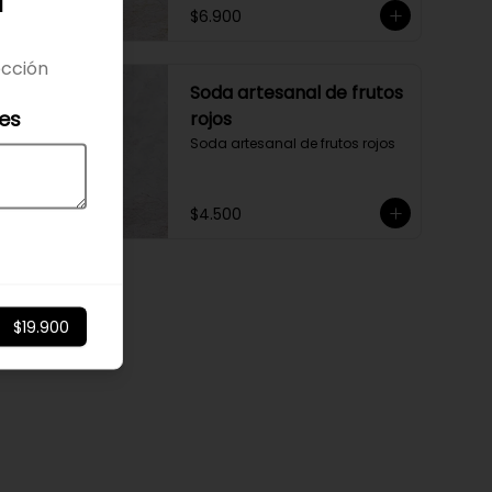
a
Close
$6.900
cción
Soda artesanal de frutos
les
rojos
Soda artesanal de frutos rojos
$4.500
$19.900